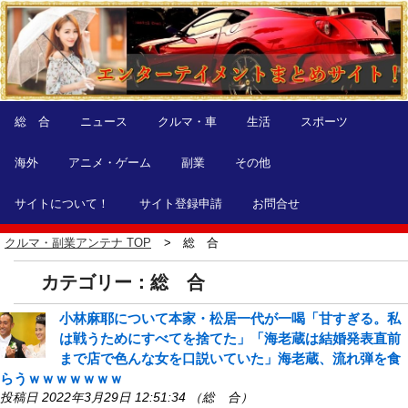
総 合
ニュース
クルマ・車
生活
スポーツ
海外
アニメ・ゲーム
副業
その他
サイトについて！
サイト登録申請
お問合せ
クルマ・副業アンテナ TOP
総 合
カテゴリー：総 合
小林麻耶について本家・松居一代が一喝「甘すぎる。私
は戦うためにすべてを捨てた」「海老蔵は結婚発表直前
まで店で色んな女を口説いていた」海老蔵、流れ弾を食
らうｗｗｗｗｗｗｗ
投稿日 2022年3月29日 12:51:34 （総 合）