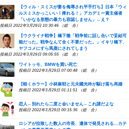
【ウィル・スミスが妻を侮辱され平手打ち】日本「ウィ
ルスミスかっこいい！痺れる！」アカデミー賞主催者
「いかなる形態の暴力も容認しません」←え？
投稿日 2022年3月29日 10:30:46 （総 合）
【ウクライナ戦争】橋下徹「戦争前に話し合いで妥結可
能だった。戦争なんて全く不要だった。」イキリ橋下、
ヤフコメにすら馬鹿にされてしまう
投稿日 2022年3月29日 09:05:55 （総 合）
ワイトッモ、BMWを買い死亡
投稿日 2022年3月29日 07:00:48 （総 合）
【軽くホラー】小林麻耶と元夫國光吟が駆け落ち再婚
投稿日 2022年3月29日 01:11:51 （総 合）
恋人←別れたら二度と会いません←これ謎だよな
投稿日 2022年3月29日 00:15:36 （総 合）
ロシアが拉致した数人の市長、遺体で発見される…カテ