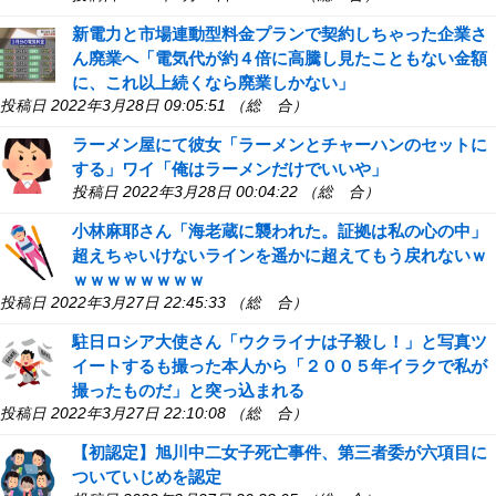
新電力と市場連動型料金プランで契約しちゃった企業さ
ん廃業へ「電気代が約４倍に高騰し見たこともない金額
に、これ以上続くなら廃業しかない」
投稿日 2022年3月28日 09:05:51 （総 合）
ラーメン屋にて彼女「ラーメンとチャーハンのセットに
する」ワイ「俺はラーメンだけでいいや」
投稿日 2022年3月28日 00:04:22 （総 合）
小林麻耶さん「海老蔵に襲われた。証拠は私の心の中」
超えちゃいけないラインを遥かに超えてもう戻れないｗ
ｗｗｗｗｗｗｗｗ
投稿日 2022年3月27日 22:45:33 （総 合）
駐日ロシア大使さん「ウクライナは子殺し！」と写真ツ
イートするも撮った本人から「２００５年イラクで私が
撮ったものだ」と突っ込まれる
投稿日 2022年3月27日 22:10:08 （総 合）
【初認定】旭川中二女子死亡事件、第三者委が六項目に
ついていじめを認定