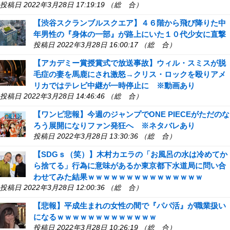
投稿日 2022年3月28日 17:19:19 （総 合）
【渋谷スクランブルスクエア】４６階から飛び降りた中
年男性の『身体の一部』が路上にいた１０代少女に直撃
投稿日 2022年3月28日 16:00:17 （総 合）
【アカデミー賞授賞式で放送事故】ウィル・スミスが脱
毛症の妻を馬鹿にされ激怒→クリス・ロックを殴りアメ
リカではテレビ中継が一時停止に ※動画あり
投稿日 2022年3月28日 14:46:46 （総 合）
【ワンピ悲報】今週のジャンプでONE PIECEがただのな
ろう展開になりファン発狂へ ※ネタバレあり
投稿日 2022年3月28日 13:30:36 （総 合）
【SDGｓ（笑）】木村カエラの「お風呂の水は冷めてか
ら捨てる」行為に意味があるか東京都下水道局に問い合
わせてみた結果ｗｗｗｗｗｗｗｗｗｗｗｗｗｗｗ
投稿日 2022年3月28日 12:00:36 （総 合）
【悲報】平成生まれの女性の間で『パパ活』が職業扱い
になるｗｗｗｗｗｗｗｗｗｗｗｗｗ
投稿日 2022年3月28日 10:26:19 （総 合）