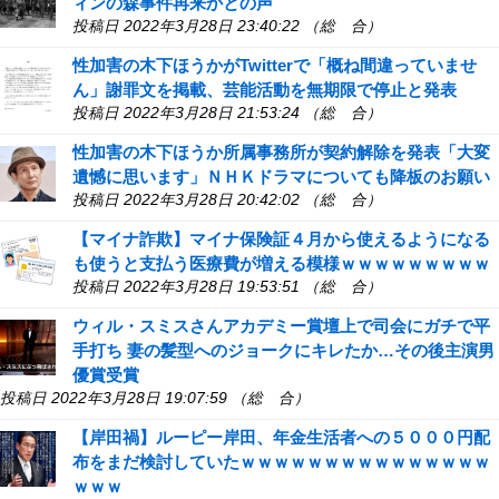
ィンの森事件再来かとの声
投稿日 2022年3月28日 23:40:22 （総 合）
性加害の木下ほうかがTwitterで「概ね間違っていませ
ん」謝罪文を掲載、芸能活動を無期限で停止と発表
投稿日 2022年3月28日 21:53:24 （総 合）
性加害の木下ほうか所属事務所が契約解除を発表「大変
遺憾に思います」ＮＨＫドラマについても降板のお願い
投稿日 2022年3月28日 20:42:02 （総 合）
【マイナ詐欺】マイナ保険証４月から使えるようになる
も使うと支払う医療費が増える模様ｗｗｗｗｗｗｗｗｗ
投稿日 2022年3月28日 19:53:51 （総 合）
ウィル・スミスさんアカデミー賞壇上で司会にガチで平
手打ち 妻の髪型へのジョークにキレたか…その後主演男
優賞受賞
投稿日 2022年3月28日 19:07:59 （総 合）
【岸田禍】ルーピー岸田、年金生活者への５０００円配
布をまだ検討していたｗｗｗｗｗｗｗｗｗｗｗｗｗｗｗ
ｗｗｗ