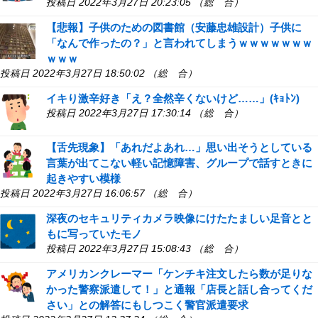
投稿日 2022年3月27日 20:23:05 （総 合）
【悲報】子供のための図書館（安藤忠雄設計）子供に
「なんで作ったの？」と言われてしまうｗｗｗｗｗｗｗ
ｗｗｗ
投稿日 2022年3月27日 18:50:02 （総 合）
イキり激辛好き「え？全然辛くないけど……」(ｷｮﾄﾝ)
投稿日 2022年3月27日 17:30:14 （総 合）
【舌先現象】「あれだよあれ…」思い出そうとしている
言葉が出てこない軽い記憶障害、グループで話すときに
起きやすい模様
投稿日 2022年3月27日 16:06:57 （総 合）
深夜のセキュリティカメラ映像にけたたましい足音とと
もに写っていたモノ
投稿日 2022年3月27日 15:08:43 （総 合）
アメリカンクレーマー「ケンチキ注文したら数が足りな
かった警察派遣して！」と通報「店長と話し合ってくだ
さい」との解答にもしつこく警官派遣要求