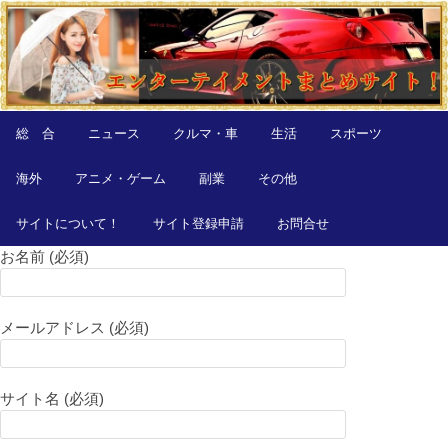
総 合
ニュース
クルマ・車
生活
スポーツ
海外
アニメ・ゲーム
副業
その他
サイトについて！
サイト登録申請
お問合せ
お名前 (必須)
メールアドレス (必須)
サイト名 (必須)